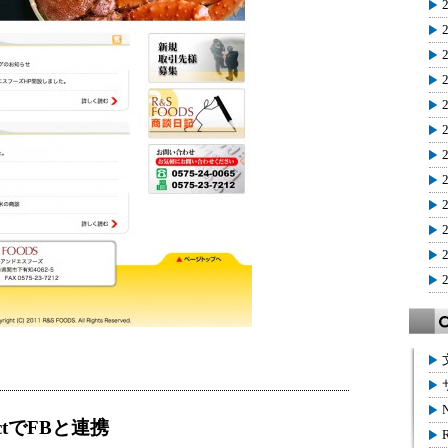
nnectでFBと連携