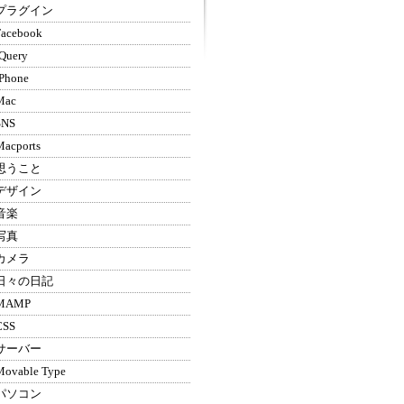
プラグイン
Facebook
Query
iPhone
Mac
SNS
Macports
思うこと
デザイン
音楽
写真
カメラ
日々の日記
MAMP
CSS
サーバー
Movable Type
パソコン