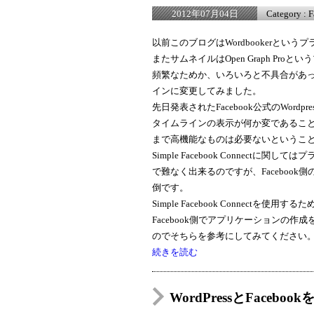
Category :
F
2012年07月04日
以前このブログはWordbookerというプ
またサムネイルはOpen Graph Pro
頻繁なためか、いろいろと不具合があったので、
インに変更してみました。
先日発表されたFacebook公式のWor
タイムラインの表示が何か変であるこ
まで高機能なものは必要ないというこ
Simple Facebook Connec
で難なく出来るのですが、Facebook側
倒です。
Simple Facebook Connectを
Facebook側でアプリケーションの
のでそちらを参考にしてみてください
続きを読む
WordPressとFaceboo