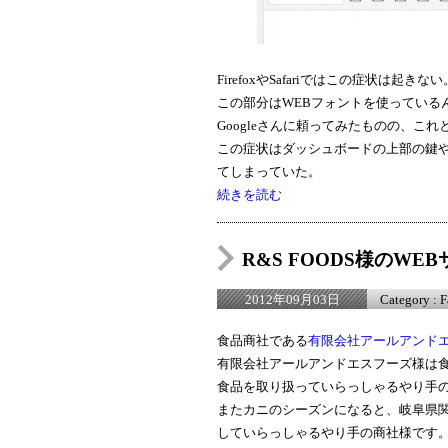
FirefoxやSafariではこの症状は起きない
この部分はWEBフォントを使っている
Googleさんに頼ってみたものの、こ
この症状はダッシュボードの上部の鍵
てしまっていた。
続きを読む
R&S FOODS様のW
Category :
F
2012年09月03日
食品商社である
有限会社アールアンド
有限会社アールアンドエスフーズ様は
食品を取り扱っていらっしゃるやり手
またカニのシーズンになると、岐阜県
していらっしゃるやり手の商社様です