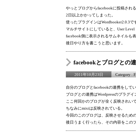
やっとブログからfacebookに投稿さ
2日以上かかってしまった。
使ったプラグインはWordbooker2.0.3
マルチサイトにしていると、User Leve
facebook側に表示されるサムネイル
後日やり方を書こうと思います。
facebookとブログと
Category :
F
2011年10月23日
自分のブログとfacebookの連携を
ブログとの連携はWordpressのプラグイ
ここ何回かのブログが全く反映されい
ちなみにmixiは反映されている。
今回のこのブログは、反映させるため
後日うまく行ったら、その内容をこの