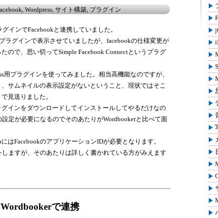
acebook
,
Wordpress
,
サイト構築
,
プラグイン
ラグインでFacebookと連携していました。
j
というプラグインで表示させていましたが、facebookの仕様変更が
思い切ってSimple Facebook Connectというプラグ
dpress用プラグインを使ってみました。相当高機能なのですが、
と、サムネイルの表示設定がないということ、現状ではそこ
とで見送りました。
tに関してはプラグインをダウンロードしてインストールしてやるだけなの
の設定が必要になるのでそのあたりがWordbookerと比べて面
使用するためにはFacebookのアプリケーションIDが必要となります。
作成をしますが、そのあたりは詳しく書かれている方がみえます
。
kをWordbookerで連携