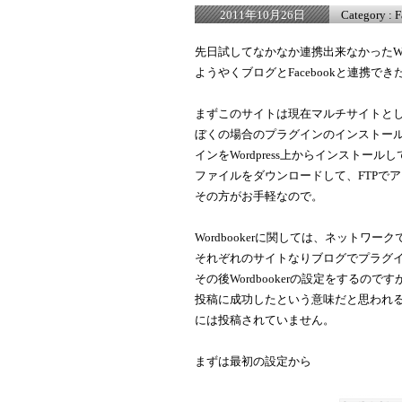
Category :
F
2011年10月26日
先日試してなかなか連携出来なかったWord
ようやくブログとFacebookと連携で
まずこのサイトは現在マルチサイトと
ぼくの場合のプラグインのインストー
インをWordpress上からインストール
ファイルをダウンロードして、FTPで
その方がお手軽なので。
Wordbookerに関しては、ネットワ
それぞれのサイトなりブログでプラグ
その後Wordbookerの設定をする
投稿に成功したという意味だと思われるPu
には投稿されていません。
まずは最初の設定から