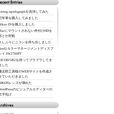
rotring rapidographを洗浄してみた
万年筆を購入してみました
Nikon Z6を購入しました
Macにマウントされない外付けHDを
何とか対処
久しぶりにニコンを持ち出しました
BenQ カラーマネージメントディスプ
レイ SW2700PT
RICOH GR2を持ってブラブラしてき
ました
権太郎工房様のWEBサイトを作成さ
せていただきました
NIKONレンズが壊れた
WordPressのビジュアルエディターの
文字化け