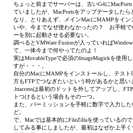
ちょっと前までサーバーは、古いG4にMacPor
ていましたが、MacPortsをアップデータした
なり、とりあえず、メインMacにMAMPをイ
いや、今までなぜ使わなかったの？ お手軽で
ーを別に起動させる必要ない。
調べるとVMWare Fusionが入っていればWind
て、一体今まで何やってたのよ！
実はMovableTypeで必須のImageMagick
すが・・・。
自分のMacにMAMPをインストールし、テス
方もFTPでつなぎたいという時があるかと思い
.htaccessは最初のドットを外してアップし、
トつけるという場合もその一つ。
また、パーミッションを手軽に数字で入力した
ど。
で、Macでは基本的にFileZillaを使っているので、F
してみる事にしましたが、最初はなぜか上手く